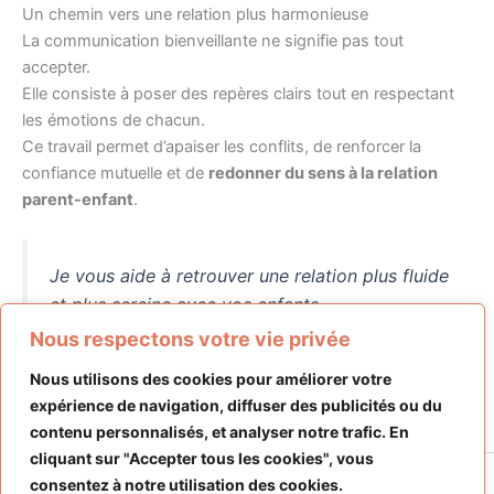
Un chemin vers une relation plus harmonieuse
La communication bienveillante ne signifie pas tout
accepter.
Elle consiste à poser des repères clairs tout en respectant
les émotions de chacun.
Ce travail permet d’apaiser les conflits, de renforcer la
confiance mutuelle et de
redonner du sens à la relation
parent-enfant
.
Je vous aide à retrouver une relation plus fluide
et plus sereine avec vos enfants,
où chacun se sent entendu, respecté et
Nous respectons votre vie privée
reconnu.
Nous utilisons des cookies pour améliorer votre
expérience de navigation, diffuser des publicités ou du
contenu personnalisés, et analyser notre trafic. En
cliquant sur "Accepter tous les cookies", vous
consentez à notre utilisation des cookies.
© 2025 FamilyUp